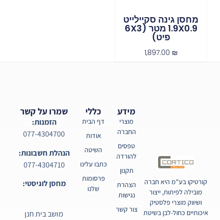
מחסן גינה סקיילייט
1.9X0.9 מטר (6X3
פיט)
1,897.00
₪
מידע
כללי
שמרו על קשר
מוצרי
דף הבית
הזמנות:
החברה
077-4304700
אודות
טפסים
השיטה
הנהלת חשבונות:
להורדה
077-4304710
כתבו עלינו
תקנון
פרסומות
קורטיקו בע"מ היא חברה
מחסן לוגיסטי:
הצהרת
שלנו
מובילה לפיתוח, ייצור
נגישות
ושיווק מוצרי פלסטיק
צור קשר
איכותיים כחול-לבן בשיטת
מושב בית חנן