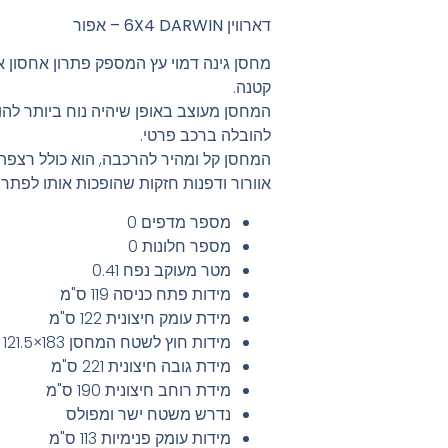
דארווין 6X4 DARWIN – אפור
מחסן גינה דמוי עץ המספק פתרון אחסון א
קטנה.
המחסן מעוצב באופן שיהיה נוח ביותר להו
להובלה ברכב פרטי.
המחסן קל ומהיר להרכבה, הוא כולל רצפה 
אוורור ודפנות חזקות שהופכות אותו לפתרו
מספר מדפים
0
מספר חלונות
0
מטר מעוקב
נפח 0.41
מידות פתח כניסה
119 ס"מ
מידת עומק חיצונית
122 ס"מ
מידות חוץ לשטח המחסן
183×121.5 ס"מ
מידת גובה חיצונית
221 ס"מ
מידת רוחב חיצונית
190 ס"מ
נדרש משטח ישר ומפולס
מידות עומק פנימיות
113 ס"מ