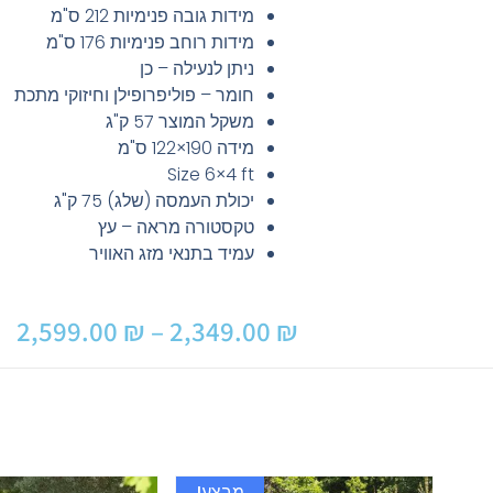
מידות גובה פנימיות
212 ס"מ
מידות רוחב פנימיות
176 ס"מ
ניתן לנעילה –
כן
חומר –
פוליפרופילן וחיזוקי מתכת
משקל המוצר
57 ק"ג
מידה
190×122 ס"מ
Size
6×4 ft
יכולת העמסה (שלג)
75 ק"ג
טקסטורה
מראה – עץ
עמיד בתנאי מזג האוויר
2,599.00
₪
–
2,349.00
₪
מבצע!