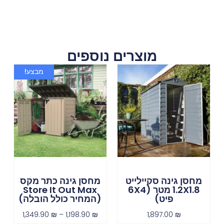
מוצרים נוספים
מבצע!
מחסן גינה סקיילייט
מחסן גינה כתר מקס
1.2X1.8 מטר (6X4
Store It Out Max
פיט)
(המחיר כולל הובלה)
1,349.90
₪
–
1,198.90
₪
1,897.00
₪