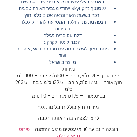
השמש, בעלי עמידות שיא בפני שבר וגמישים
גג סנטף SkyLight ייחודי מעביר תאורה טבעית
ורכה בשעות האור ונראה אטום כלפי חוץ
רצפה מונעת החלקה המסייעת להרחיק לכלוך
ורטיבות
דלת עם בריח נעילה
הכנה לעיגון לקרקע
מפתן נמוך לגישה נוחה עם מכסחת דשא, אופניים
ועוד
מיוצר בישראל
מידות
פנים:
אורך – 171 ס"מ,
רוחב – 106ס"מ,
גובה – 199 ס"מ
חוץ:
אורך – 177.5 ס"מ,
רוחב – 122.5 ס"מ,
גובה – 203.5
ס"מ
בסיס:
אורך – 175 ס"מ,
רוחב – 110 ס"מ
מידות חוץ כוללות בליטת גג*
לחצו לצפיה בהוראות הרכבה
הובלה חינם עד 10 ימי עסקים מרגע ההזמנה –
פירוט
תנאי הובלה