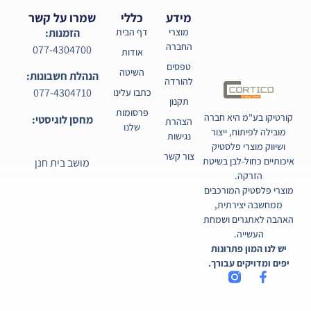
מידע
כללי
שמרו על קשר
מוצרי
דף הבית
הזמנות:
החברה
077-4304700
אודות
טפסים
השיטה
הנהלת חשבונות:
להורדה
077-4304710
כתבו עלינו
תקנון
פרסומות
קורטיקו בע"מ היא חברה
מחסן לוגיסטי:
הצהרת
שלנו
מובילה לפיתוח, ייצור
נגישות
ושיווק מוצרי פלסטיק
צור קשר
איכותיים כחול-לבן בשיטת
מושב בית חנן
הזרקה.
מוצרי פלסטיק המורכבים
ממחשבה יצירתית,
האהבה לאתגרים ושמחת
העשייה.
יש לנו המון פתרונות
יפים ומדויקים עבורך.