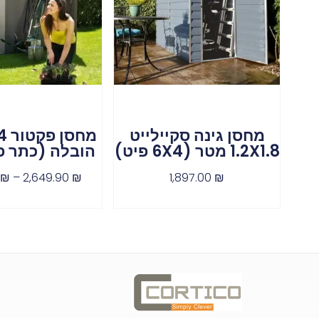
מחסן גינה סקיילייט
1.2X1.8 מטר (6X4 פיט)
הובלה (כתר פ
0
₪
–
2,649.90
₪
1,897.00
₪