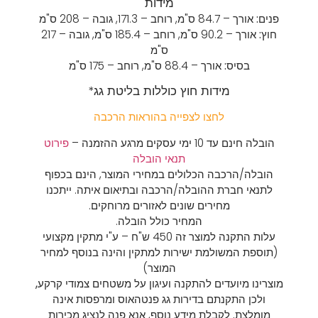
מידות
פנים:
אורך – 84.7 ס"מ,
רוחב – 171.3,
גובה – 208 ס"מ
חוץ:
אורך – 90.2 ס"מ,
רוחב – 185.4 ס"מ,
גובה – 217
ס"מ
בסיס:
אורך – 88.4 ס"מ,
רוחב – 175 ס"מ
מידות חוץ כוללות בליטת גג*
לחצו לצפייה בהוראות הרכבה
הובלה חינם עד 10 ימי עסקים מרגע ההזמנה –
פירוט
תנאי הובלה
הובלה/הרכבה הכלולים במחירי המוצר, הינם בכפוף
לתנאי חברת ההובלה/הרכבה ובתיאום איתה. ייתכנו
מחירים שונים לאזורים מרוחקים.
המחיר כולל הובלה.
עלות התקנה למוצר זה 450 ש"ח – ע"י מתקין מקצועי
(תוספת המשולמת ישירות למתקין והינה בנוסף למחיר
המוצר)
מוצרינו מיועדים להתקנה ועיגון על משטחים צמודי קרקע,
ולכן התקנתם בדירות גג פנטהאוס ומרפסות אינה
מומלצת.
לקבלת מידע נוסף, אנא פנה לנציג מכירות