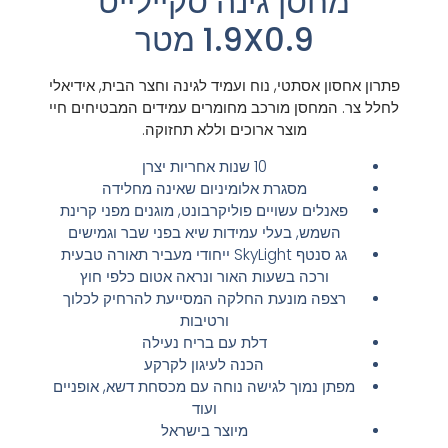
מחסן גינה סקיילייט
1.9X0.9 מטר
פתרון אחסון אסתטי, נוח ועמיד לגינה וחצר הבית, אידיאלי
לחלל צר. המחסן מורכב מחומרים עמידים המבטיחים חיי
מוצר ארוכים וללא תחזוקה.
10 שנות אחריות יצרן
מסגרת אלומיניום שאינה מחלידה
פאנלים עשויים פוליקרבונט, מוגנים מפני קרינת
השמש, בעלי עמידות שיא בפני שבר וגמישים
גג סנטף SkyLight ייחודי מעביר תאורה טבעית
ורכה בשעות האור ונראה אטום כלפי חוץ
רצפה מונעת החלקה המסייעת להרחיק לכלוך
ורטיבות
דלת עם בריח נעילה
הכנה לעיגון לקרקע
מפתן נמוך לגישה נוחה עם מכסחת דשא, אופניים
ועוד
מיוצר בישראל