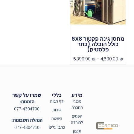
מחסן גינה פקטור 6X8
כולל הובלה (כתר
פלסטיק)
5,399.90
₪
–
4,590.00
₪
מידע
כללי
שמרו על קשר
מוצרי
דף הבית
הזמנות:
החברה
077-4304700
אודות
טפסים
השיטה
הנהלת חשבונות:
להורדה
077-4304710
כתבו עלינו
תקנון