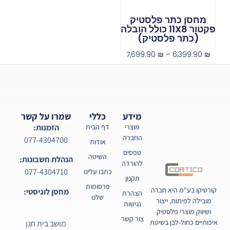
מחסן כתר פלסטיק
פקטור 11X8 כולל הובלה
(כתר פלסטיק)
7,699.90
₪
–
6,399.90
₪
מידע
כללי
שמרו על קשר
מוצרי
דף הבית
הזמנות:
החברה
077-4304700
אודות
טפסים
השיטה
הנהלת חשבונות:
להורדה
077-4304710
כתבו עלינו
תקנון
פרסומות
קורטיקו בע"מ היא חברה
מחסן לוגיסטי:
הצהרת
שלנו
מובילה לפיתוח, ייצור
נגישות
ושיווק מוצרי פלסטיק
צור קשר
איכותיים כחול-לבן בשיטת
מושב בית חנן