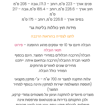
פנים:
אורך – 223 ס"מ,
רוחב – 171.3,
גובה – 208 ס"מ
חוץ:
אורך – 228.6 ס"מ,
רוחב – 185.4 ס"מ,
גובה – 217
ס"מ
בסיס:
אורך – 226.8 ס"מ,
רוחב – 175 ס"מ
מידות חוץ כוללות בליטת גג*
לחצו לצפייה בהוראות הרכבה
הובלה חינם עד 10 ימי עסקים מרגע ההזמנה –
פירוט
תנאי הובלה
הובלה/הרכבה הכלולים במחירי המוצר, הינם בכפוף
לתנאי חברת ההובלה/הרכבה ובתיאום איתה. ייתכנו
מחירים שונים לאזורים מרוחקים.
המחיר כולל הובלה.
עלות התקנה למוצר זה 700 ש"ח – ע"י מתקין מקצועי
(תוספת המשולמת ישירות למתקין והינה בנוסף למחיר
המוצר)
מוצרינו מיועדים להתקנה ועיגון על משטחים צמודי קרקע,
ולכן התקנתם בדירות גג פנטהאוס ומרפסות אינה
מומלצת
. לקבלת מידע נוסף, אנא פנה לנציג מכירות