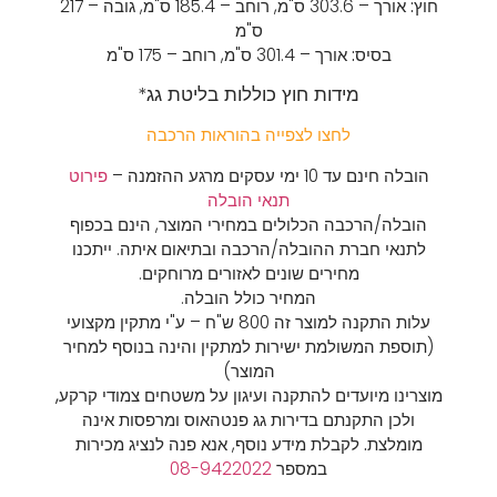
חוץ:
אורך – 303.6 ס"מ,
רוחב – 185.4 ס"מ,
גובה – 217
ס"מ
בסיס:
אורך – 301.4 ס"מ,
רוחב – 175 ס"מ
מידות חוץ כוללות בליטת גג*
לחצו לצפייה בהוראות הרכבה
הובלה חינם עד 10 ימי עסקים מרגע ההזמנה –
פירוט
תנאי הובלה
הובלה/הרכבה הכלולים במחירי המוצר, הינם בכפוף
לתנאי חברת ההובלה/הרכבה ובתיאום איתה. ייתכנו
מחירים שונים לאזורים מרוחקים.
המחיר כולל הובלה.
עלות התקנה למוצר זה 800 ש"ח – ע"י מתקין מקצועי
(תוספת המשולמת ישירות למתקין והינה בנוסף למחיר
המוצר)
מוצרינו מיועדים להתקנה ועיגון על משטחים צמודי קרקע,
ולכן התקנתם בדירות גג פנטהאוס ומרפסות אינה
מומלצת.
לקבלת מידע נוסף, אנא פנה לנציג מכירות
במספר
08-9422022