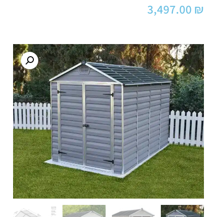
3,497.00
₪