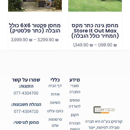
מחסן גינה כתר מקס
מחסן פקטור 6X6 כולל
Store It Out Max
הובלה (כתר פלסטיק)
(המחיר כולל הובלה)
3,999.90
₪
–
3,299.90
₪
1,349.90
₪
–
1,198.90
₪
מידע
כללי
שמרו על קשר
מוצרי
דף הבית
הזמנות:
החברה
077-4304700
אודות
טפסים
השיטה
הנהלת חשבונות:
להורדה
077-4304710
כתבו עלינו
תקנון
פרסומות
קורטיקו בע"מ היא חברה
מחסן לוגיסטי:
הצהרת
שלנו
מובילה לפיתוח, ייצור
נגישות