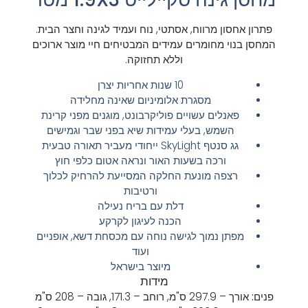
פתרון אחסון מרווח, אסתטי, נוח ועמיד לגינה וחצר הבית.
המחסן בנוי מחומרים עמידים המבטיחים חיי מוצר ארוכים
וללא תחזוקה.
10 שנות אחריות יצרן
מסגרת אלומיניום שאינה מחלידה
פאנלים עשויים פוליקרבונט, מוגנים מפני קרינת
השמש, בעלי עמידות שיא בפני שבר וגמישים
גג סנטף SkyLight ייחודי מעביר תאורה טבעית
ורכה בשעות האור ונראה אטום כלפי חוץ
רצפה מונעת החלקה המסייעת להרחיק לכלוך
ורטיבות
דלת עם בריח נעילה
הכנה לעיגון לקרקע
מפתן נמוך לגישה נוחה עם מכסחת דשא, אופניים
ועוד
מיוצר בישראל
מידות
פנים:
אורך – 297.9 ס"מ,
רוחב – 171.3,
גובה – 208 ס"מ