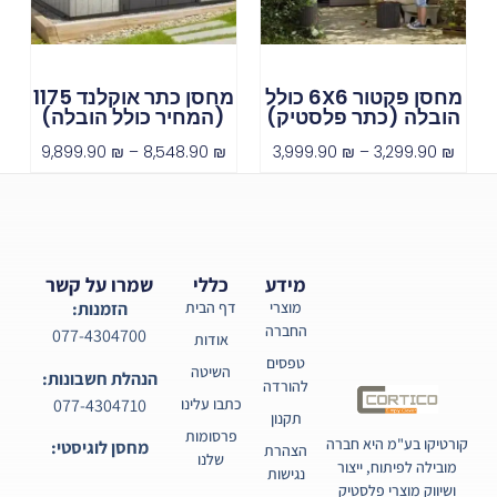
מחסן פקטור 6X6 כולל
מחסן כתר אוקלנד 1175
הובלה (כתר פלסטיק)
(המחיר כולל הובלה)
9,899.90
₪
–
8,548.90
₪
3,999.90
₪
–
3,299.90
₪
מידע
כללי
שמרו על קשר
מוצרי
דף הבית
הזמנות:
החברה
077-4304700
אודות
טפסים
השיטה
הנהלת חשבונות:
להורדה
077-4304710
כתבו עלינו
תקנון
פרסומות
קורטיקו בע"מ היא חברה
מחסן לוגיסטי:
הצהרת
שלנו
מובילה לפיתוח, ייצור
נגישות
ושיווק מוצרי פלסטיק