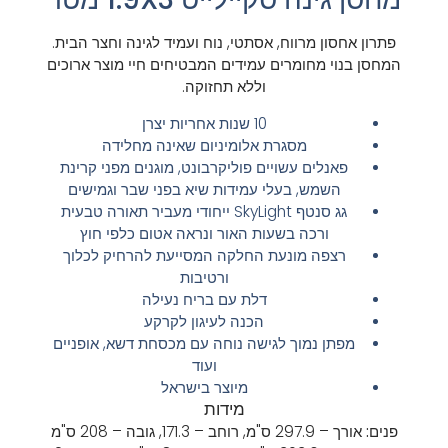
פתרון אחסון מרווח, אסתטי, נוח ועמיד לגינה וחצר הבית.
המחסן בנוי מחומרים עמידים המבטיחים חיי מוצר ארוכים
וללא תחזוקה.
10 שנות אחריות יצרן
מסגרת אלומיניום שאינה מחלידה
פאנלים עשויים פוליקרבונט, מוגנים מפני קרינת
השמש, בעלי עמידות שיא בפני שבר וגמישים
גג סנטף SkyLight ייחודי מעביר תאורה טבעית
ורכה בשעות האור ונראה אטום כלפי חוץ
רצפה מונעת החלקה המסייעת להרחיק לכלוך
ורטיבות
דלת עם בריח נעילה
הכנה לעיגון לקרקע
מפתן נמוך לגישה נוחה עם מכסחת דשא, אופניים
ועוד
מיוצר בישראל
מידות
פנים:
אורך – 297.9 ס"מ,
רוחב – 171.3,
גובה – 208 ס"מ