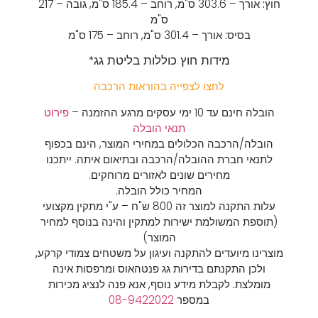
חוץ:
אורך – 303.6 ס"מ,
רוחב – 185.4 ס"מ,
גובה – 217
ס"מ
בסיס:
אורך – 301.4 ס"מ,
רוחב – 175 ס"מ
מידות חוץ כוללות בליטת גג*
לחצו לצפייה בהוראות הרכבה
הובלה חינם עד 10 ימי עסקים מרגע ההזמנה –
פירוט
תנאי הובלה
הובלה/הרכבה הכלולים במחירי המוצר, הינם בכפוף
לתנאי חברת ההובלה/הרכבה ובתיאום איתה. ייתכנו
מחירים שונים לאזורים מרוחקים.
המחיר כולל הובלה.
עלות התקנה למוצר זה 800 ש"ח – ע"י מתקין מקצועי
(תוספת המשולמת ישירות למתקין והינה בנוסף למחיר
המוצר)
מוצרינו מיועדים להתקנה ועיגון על משטחים צמודי קרקע,
ולכן התקנתם בדירות גג פנטהאוס ומרפסות אינה
מומלצת.
לקבלת מידע נוסף, אנא פנה לנציג מכירות
במספר
08-9422022