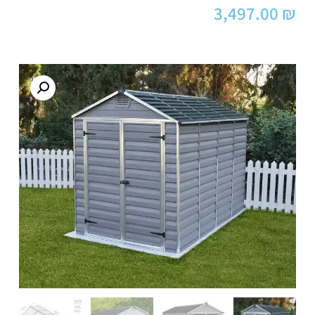
3,497.00
₪