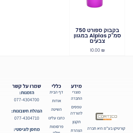
בקבוק ספורט 750
סמ"ק Alplas במגוון
צבעים
10.00
₪
מידע
כללי
שמרו על קשר
מוצרי
דף הבית
הזמנות:
החברה
077-4304700
אודות
טפסים
השיטה
הנהלת חשבונות:
להורדה
077-4304710
כתבו עלינו
תקנון
פרסומות
קורטיקו בע"מ היא חברה
מחסן לוגיסטי:
הצהרת
שלנו