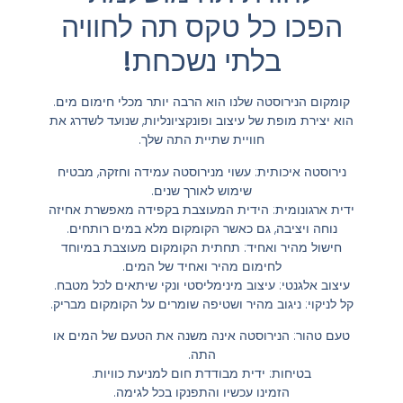
הפכו כל טקס תה לחוויה
בלתי נשכחת!
קומקום הנירוסטה שלנו הוא הרבה יותר מכלי חימום מים.
הוא יצירת מופת של עיצוב ופונקציונליות, שנועד לשדרג את
חוויית שתיית התה שלך.
נירוסטה איכותית: עשוי מנירוסטה עמידה וחזקה, מבטיח
שימוש לאורך שנים.
ידית ארגונומית: הידית המעוצבת בקפידה מאפשרת אחיזה
נוחה ויציבה, גם כאשר הקומקום מלא במים רותחים.
חישול מהיר ואחיד: תחתית הקומקום מעוצבת במיוחד
לחימום מהיר ואחיד של המים.
עיצוב אלגנטי: עיצוב מינימליסטי ונקי שיתאים לכל מטבח.
קל לניקוי: ניגוב מהיר ושטיפה שומרים על הקומקום מבריק.
טעם טהור: הנירוסטה אינה משנה את הטעם של המים או
התה.
בטיחות: ידית מבודדת חום למניעת כוויות.
הזמינו עכשיו והתפנקו בכל לגימה.