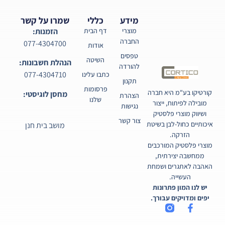
מידע
כללי
שמרו על קשר
מוצרי
דף הבית
הזמנות:
החברה
077-4304700
אודות
טפסים
השיטה
הנהלת חשבונות:
להורדה
077-4304710
כתבו עלינו
תקנון
פרסומות
קורטיקו בע"מ היא חברה
מחסן לוגיסטי:
הצהרת
שלנו
מובילה לפיתוח, ייצור
נגישות
ושיווק מוצרי פלסטיק
צור קשר
איכותיים כחול-לבן בשיטת
מושב בית חנן
הזרקה.
מוצרי פלסטיק המורכבים
ממחשבה יצירתית,
האהבה לאתגרים ושמחת
העשייה.
יש לנו המון פתרונות
יפים ומדויקים עבורך.