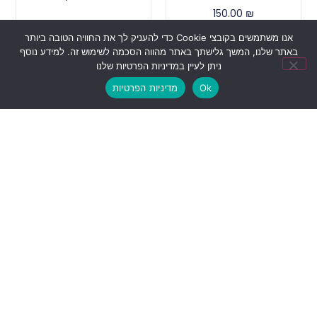
150.00
₪
אנו משתמשים בקובצי Cookie כדי להעניק לך את החוויה הטובה ביותר
הוספה לסל
באתר שלנו, המשך גלישתך באתר מהווה הסכמה לשימוש זה. למידע נוסף
ניתן לעיין במדיניות הפרטיות שלנו
מבצע!
Ok
מדיניות הפרטיות
מוצר השלמה שליחות
פח טאצ' 30 ליטר דגם
מוצרים גדולים
לוטוס | פח יוקרתי
למטבח
59.90
₪
399.90
₪
199.90
₪
מידע נוסף
בחר אפשרויות