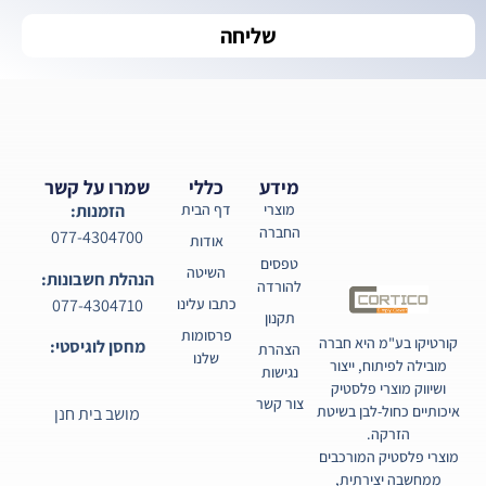
שליחה
מידע
כללי
שמרו על קשר
מוצרי
דף הבית
הזמנות:
החברה
077-4304700
אודות
טפסים
השיטה
הנהלת חשבונות:
להורדה
077-4304710
כתבו עלינו
תקנון
פרסומות
קורטיקו בע"מ היא חברה
מחסן לוגיסטי:
הצהרת
שלנו
מובילה לפיתוח, ייצור
נגישות
ושיווק מוצרי פלסטיק
צור קשר
איכותיים כחול-לבן בשיטת
מושב בית חנן
הזרקה.
מוצרי פלסטיק המורכבים
ממחשבה יצירתית,