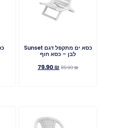
כסא ים מתקפל דגם Sunset
כס
לבן – כסא חוף
79.90
₪
89.90
₪