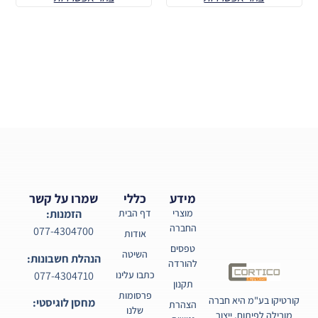
מידע
כללי
שמרו על קשר
מוצרי
דף הבית
הזמנות:
החברה
077-4304700
אודות
טפסים
השיטה
הנהלת חשבונות:
להורדה
077-4304710
כתבו עלינו
תקנון
פרסומות
קורטיקו בע"מ היא חברה
מחסן לוגיסטי:
הצהרת
שלנו
מובילה לפיתוח, ייצור