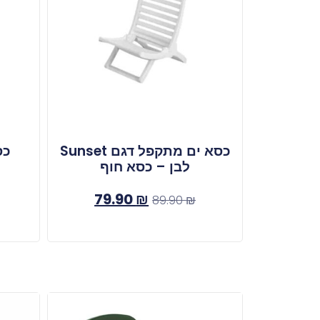
כסא ים מתקפל דגם Sunset
כס
לבן – כסא חוף
79.90
₪
89.90
₪