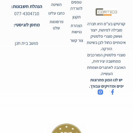
טפסים
השיטה
הנהלת חשבונות:
להורדה
077-4304710
כתבו עלינו
תקנון
פרסומות
קורטיקו בע"מ היא חברה
מחסן לוגיסטי:
הצהרת
שלנו
מובילה לפיתוח, ייצור
נגישות
ושיווק מוצרי פלסטיק
צור קשר
איכותיים כחול-לבן בשיטת
מושב בית חנן
הזרקה.
מוצרי פלסטיק המורכבים
ממחשבה יצירתית,
האהבה לאתגרים ושמחת
העשייה.
יש לנו המון פתרונות
יפים ומדויקים עבורך.