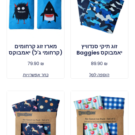
זוג תיקי סנדוויץ
מארז זוג קרחומים
יאמבוקס Baggies
(קרחומי ג'ל) יאמבוקס
79.90
₪
89.90
₪
הוספה לסל
בחר אפשרויות