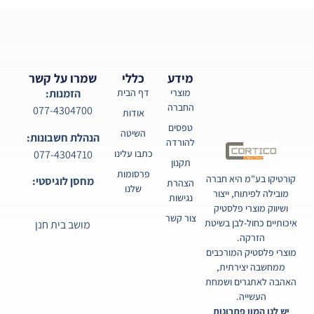
מידע
כללי
שמרו על קשר
מוצרי
דף הבית
הזמנות:
החברה
077-4304700
אודות
טפסים
השיטה
הנהלת חשבונות:
להורדה
077-4304710
כתבו עלינו
תקנון
פרסומות
קורטיקו בע"מ היא חברה
מחסן לוגיסטי:
הצהרת
שלנו
מובילה לפיתוח, ייצור
נגישות
ושיווק מוצרי פלסטיק
צור קשר
איכותיים כחול-לבן בשיטת
מושב בית חנן
הזרקה.
מוצרי פלסטיק המורכבים
ממחשבה יצירתית,
האהבה לאתגרים ושמחת
העשייה.
יש לנו המון פתרונות