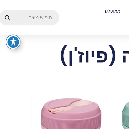
אאוטלט
פיוז'ן)