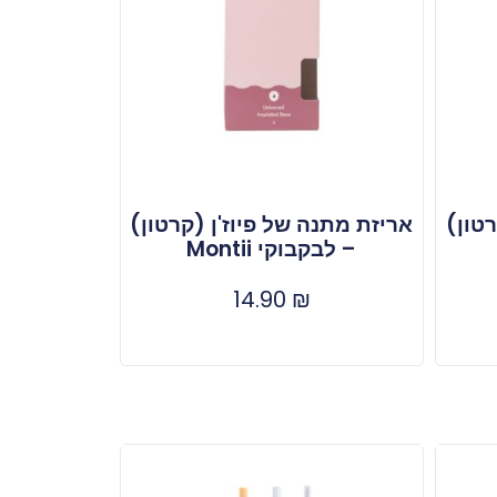
רטון)
אריזת מתנה של פיוז'ן (קרטון)
– לבקבוקי Montii
14.90
₪