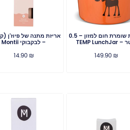
צנצנת שומרת חום למזון – 0.5
אריזת מתנה של פיוז'ן (ק
TEMP LunchJa
– לבקבוקי Montii
14.90
₪
149.90
₪