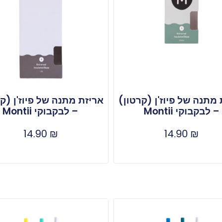
מתנה של פיוז'ן (קרטון)
אריזת מתנה של פיוז'ן (ק
– לבקבוקי Montii
– לבקבוקי Montii
14.90
₪
14.90
₪