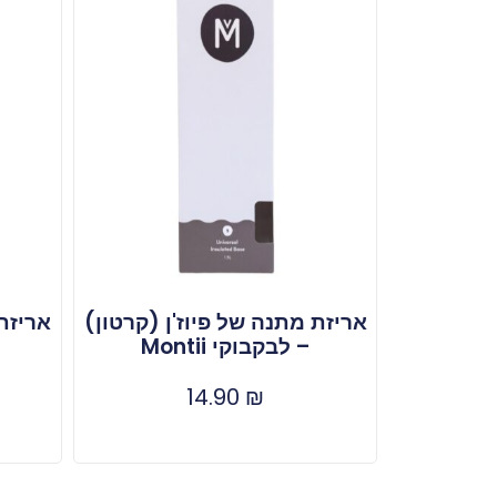
אריזת מתנה של פיוז'ן (קרטון)
אריזת 
– לבקבוקי Montii
14.90
₪