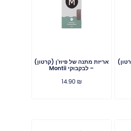
רטון)
אריזת מתנה של פיוז'ן (קרטון)
– לבקבוקי Montii
14.90
₪