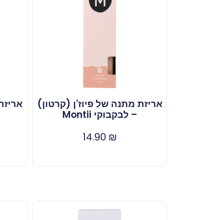
אריזת מתנה של פיוז'ן (קרטון)
אריזת 
– לבקבוקי Montii
14.90
₪