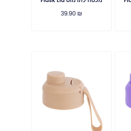
מכסה לתרמוס Flask Lid
39.90
₪