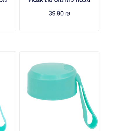
מכסה לתרמוס Flask Lid
מכסה
39.90
₪