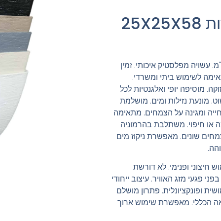
אדנית דמוי אבן במידות 25X25X58
 דמוי אבן, אורך 58 ס"מ, גובה 25 ס"מ. עשויה מפלסטיק איכותי. זמין
אימה לשימוש ביתי ומשרדי.
וקה. מוסיפה יופי ואלגנטיות לכל
שוט. מונעת נזילות ומים. מושלמת
ייה ומגינה על הצמחים. מתאימה
 או חיפוי. משתלבת בהרמוניה
מחים שונים. מאפשרת ניקוז מים
ש חיצוני ופנימי. לא דורשת
י פגעי מזג האוויר. עיצוב ייחודי
שית ופונקציונלית. פתרון מושלם
ה הכללי. מאפשרת שימוש ארוך