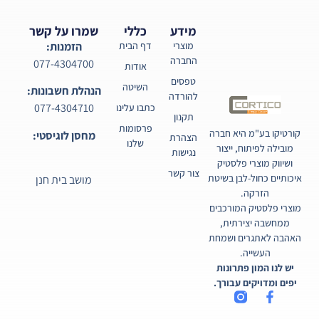
מידע
כללי
שמרו על קשר
מוצרי
דף הבית
הזמנות:
החברה
077-4304700
אודות
טפסים
השיטה
הנהלת חשבונות:
להורדה
077-4304710
כתבו עלינו
תקנון
פרסומות
קורטיקו בע"מ היא חברה
מחסן לוגיסטי:
הצהרת
שלנו
מובילה לפיתוח, ייצור
נגישות
ושיווק מוצרי פלסטיק
צור קשר
איכותיים כחול-לבן בשיטת
מושב בית חנן
הזרקה.
מוצרי פלסטיק המורכבים
ממחשבה יצירתית,
האהבה לאתגרים ושמחת
העשייה.
יש לנו המון פתרונות
יפים ומדויקים עבורך.