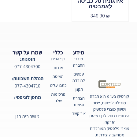
אירגונית סל כביסה
לאמבטיה
349.90
₪
מידע
כללי
שמרו על קשר
מוצרי
דף הבית
הזמנות:
החברה
077-4304700
אודות
טפסים
השיטה
הנהלת חשבונות:
להורדה
077-4304710
כתבו עלינו
תקנון
פרסומות
קורטיקו בע"מ היא חברה
מחסן לוגיסטי:
הצהרת
שלנו
מובילה לפיתוח, ייצור
נגישות
ושיווק מוצרי פלסטיק
צור קשר
איכותיים כחול-לבן בשיטת
מושב בית חנן
הזרקה.
מוצרי פלסטיק המורכבים
ממחשבה יצירתית,