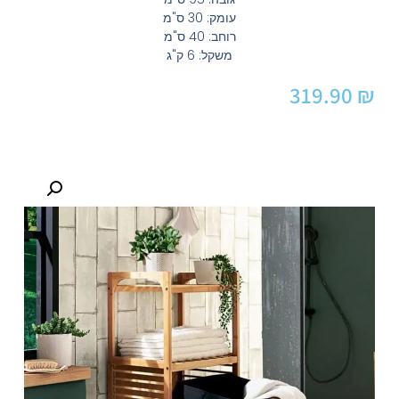
עומק: 30 ס"מ
​רוחב: 40 ס"מ
משקל: 6 ק"ג
319.90
₪