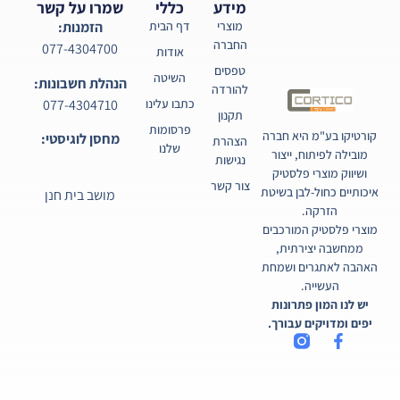
מידע
כללי
שמרו על קשר
מוצרי
דף הבית
הזמנות:
החברה
077-4304700
אודות
טפסים
השיטה
הנהלת חשבונות:
להורדה
077-4304710
כתבו עלינו
תקנון
פרסומות
קורטיקו בע"מ היא חברה
מחסן לוגיסטי:
הצהרת
שלנו
מובילה לפיתוח, ייצור
נגישות
ושיווק מוצרי פלסטיק
צור קשר
איכותיים כחול-לבן בשיטת
מושב בית חנן
הזרקה.
מוצרי פלסטיק המורכבים
ממחשבה יצירתית,
האהבה לאתגרים ושמחת
העשייה.
יש לנו המון פתרונות
יפים ומדויקים עבורך.