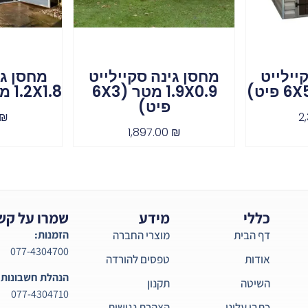
יילייט
מחסן גינה סקיילייט
מחסן גי
1.9X0.9 מטר (6X3
1.2X1.8 מטר (6X4 פיט)
פיט)
₪
2
1,897.00
₪
כללי
מידע
שמרו על קש
דף הבית
מוצרי החברה
הזמנות:
077-4304700
אודות
טפסים להורדה
הנהלת חשבונות:
השיטה
תקנון
077-4304710
כתבו עלינו
הצהרת נגישות