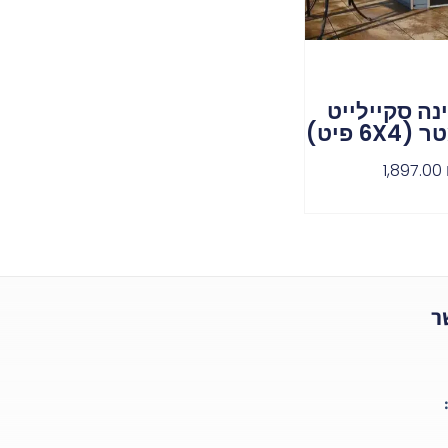
נה סקיילייט
1,897.00
ר