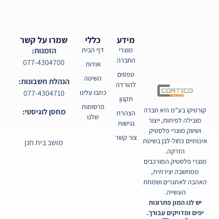
מידע
כללי
שמרו על קשר
מוצרי
דף הבית
הזמנות:
החברה
077-4304700
אודות
טפסים
השיטה
הנהלת חשבונות:
להורדה
077-4304710
כתבו עלינו
תקנון
פרסומות
קורטיקו בע"מ היא חברה
מחסן לוגיסטי:
הצהרת
שלנו
מובילה לפיתוח, ייצור
נגישות
ושיווק מוצרי פלסטיק
צור קשר
איכותיים כחול-לבן בשיטת
מושב בית חנן
הזרקה.
מוצרי פלסטיק המורכבים
ממחשבה יצירתית,
האהבה לאתגרים ושמחת
העשייה.
יש לנו המון פתרונות
יפים ומדויקים עבורך.