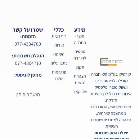
מידע
כללי
שמרו על קשר
מוצרי
דף הבית
הזמנות:
החברה
077-4304700
אודות
טפסים
השיטה
הנהלת חשבונות:
להורדה
077-4304710
כתבו עלינו
תקנון
פרסומות
קורטיקו בע"מ היא חברה
מחסן לוגיסטי:
הצהרת
שלנו
מובילה לפיתוח, ייצור
נגישות
ושיווק מוצרי פלסטיק
צור קשר
איכותיים כחול-לבן בשיטת
מושב בית חנן
הזרקה.
מוצרי פלסטיק המורכבים
ממחשבה יצירתית,
האהבה לאתגרים ושמחת
העשייה.
יש לנו המון פתרונות