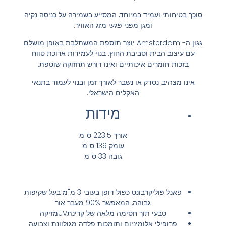
סוכך בטיחותי ועמיד במיוחד, המסייע בשמירה על כניסה נקיה
ומגן מפני פגעי מזג האוויר.
גגון ה- Amsterdam יוצר תוספת המשתלבת באופן מושלם
עם עיצוב הבית וסביבת החוץ. בנוי לעמידות ארוכת טווח
בזכות חומרים איכותיים ואינו דורש תחזוקה שוטפת.
אינו מצהיב, נסדק או נשבר לאורך זמן ובנוי לעמוד בתנאי
האקלים הישראלי.
מידות
אורך 223.5 ס"מ
עומק 139 ס"מ
גובה 33 ס"מ
פאנל פוליקרבונט כפול דופן בעובי 3 מ"מ בעל שקיפות
גבוהה, המאפשר 90% מעבר אור
טבעי תוך חסימה מלאה של קרינתUVמזיקה
פרופילי אלומיניום ותומכות פלדה מגולוונת וצבועה