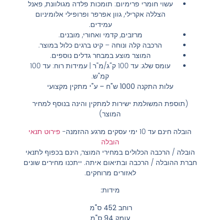
עשוי חומרי פרימיום: תומכות פלדה מגולוונת, פאנל
הצללה אקרילי, גוון אפרפר ופרופילי אלומיניום
עמידים.
מרזבים, קדמי ואחורי, מובנים.
הרכבה קלה ונוחה – קיט ברגים כלול במוצר.
המוצר מוצע במבחר גדלים נוספים.
עומס שלג: עד 100 ק"ג/מ"ר | עמידות רוח: עד 100
קמ"ש.
עלות התקנה 1000 ש"ח – ע"י מתקין מקצועי
(תוספת המשולמת ישירות למתקין והינה בנוסף למחיר
המוצר)
הובלה חינם
עד 10 ימי עסקים מרגע ההזמנה-
פירוט תנאי
הובלה
הובלה / הרכבה הכלולים במחירי המוצר, הינם בכפוף לתנאי
חברת ההובלה / הרכבה ובתיאום איתה. ייתכנו מחירים שונים
לאזורים מרוחקים.
מידות:
רוחב 452 ס"מ
עומק 94 ס"מ