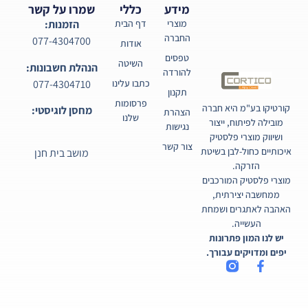
מידע
כללי
שמרו על קשר
מוצרי
דף הבית
הזמנות:
החברה
077-4304700
אודות
טפסים
השיטה
הנהלת חשבונות:
להורדה
077-4304710
כתבו עלינו
תקנון
פרסומות
קורטיקו בע"מ היא חברה
מחסן לוגיסטי:
הצהרת
שלנו
מובילה לפיתוח, ייצור
נגישות
ושיווק מוצרי פלסטיק
צור קשר
איכותיים כחול-לבן בשיטת
מושב בית חנן
הזרקה.
מוצרי פלסטיק המורכבים
ממחשבה יצירתית,
האהבה לאתגרים ושמחת
העשייה.
יש לנו המון פתרונות
יפים ומדויקים עבורך.