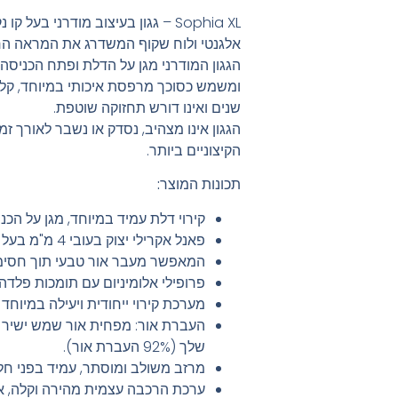
Sophia XL – גגון בעיצוב מודרני בע
אלגנטי ולוח שקוף המשדרג את המראה החי
ומשמש כסוכך מרפסת איכותי במיוחד, קל 
שנים ואינו דורש תחזוקה שוטפת.
הגגון אינו מצהיב, נסדק או נשבר לאורך זמן
הקיצוניים ביותר.
תכונות המוצר:
קירוי דלת עמיד במיוחד, מגן על הכ
פאנל אקרילי יצוק בעובי 4 מ"מ בעל עמידות ושקיפות גבוהה,
המאפשר מעבר אור טבעי תוך חסימה מלא
פרופילי אלומיניום עם תומכות פלדה 
מערכת קירוי ייחודית ויעילה במיוחד 
העברת אור: מפחית אור שמש ישיר
שלך (92% העברת אור).
מרזב משולב ומוסתר, עמיד בפני חל
ערכת הרכבה עצמית מהירה וקלה, אינ