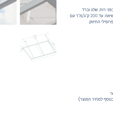
פני רוח, שלג וברד.
עמידות רוח: עד 120 קמ"ש | יכולת נשיאה: עד 200 ק"ג/מ"ר עם
נוסף למחיר המוצר)