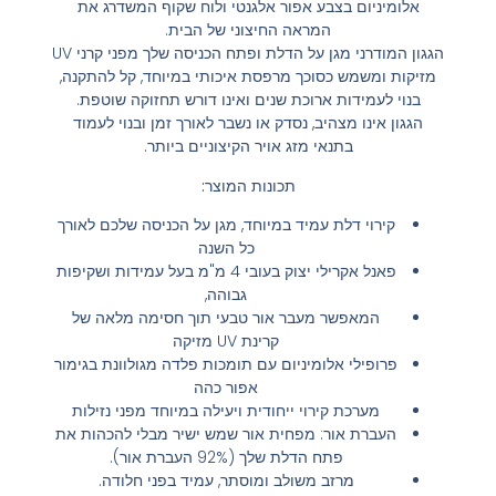
אלומיניום בצבע אפור אלגנטי ולוח שקוף המשדרג את
המראה החיצוני של הבית.
הגגון המודרני מגן על הדלת ופתח הכניסה שלך מפני קרני UV
מזיקות ומשמש כסוכך מרפסת איכותי במיוחד, קל להתקנה,
בנוי לעמידות ארוכת שנים ואינו דורש תחזוקה שוטפת.
הגגון אינו מצהיב, נסדק או נשבר לאורך זמן ובנוי לעמוד
בתנאי מזג אויר הקיצוניים ביותר.
תכונות המוצר:
קירוי דלת עמיד במיוחד, מגן על הכניסה שלכם לאורך
כל השנה
פאנל אקרילי יצוק בעובי 4 מ"מ בעל עמידות ושקיפות
גבוהה,
המאפשר מעבר אור טבעי תוך חסימה מלאה של
קרינת UV מזיקה
פרופילי אלומיניום עם תומכות פלדה מגולוונת בגימור
אפור כהה
מערכת קירוי ייחודית ויעילה במיוחד מפני נזילות
העברת אור: מפחית אור שמש ישיר מבלי להכהות את
פתח הדלת שלך (92% העברת אור).
מרזב משולב ומוסתר, עמיד בפני חלודה.