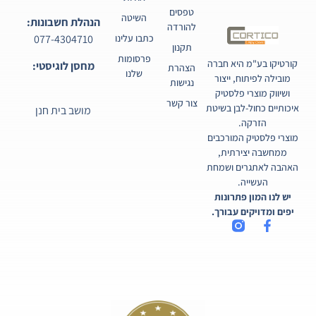
טפסים
השיטה
הנהלת חשבונות:
להורדה
077-4304710
כתבו עלינו
תקנון
פרסומות
קורטיקו בע"מ היא חברה
מחסן לוגיסטי:
הצהרת
שלנו
מובילה לפיתוח, ייצור
נגישות
ושיווק מוצרי פלסטיק
צור קשר
איכותיים כחול-לבן בשיטת
מושב בית חנן
הזרקה.
מוצרי פלסטיק המורכבים
ממחשבה יצירתית,
האהבה לאתגרים ושמחת
העשייה.
יש לנו המון פתרונות
יפים ומדויקים עבורך.