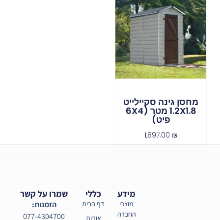
מחסן גינה סקיילייט
1.2X1.8 מטר (6X4
פיט)
1,897.00
₪
מידע
כללי
שמרו על קשר
מוצרי
דף הבית
הזמנות:
החברה
077-4304700
אודות