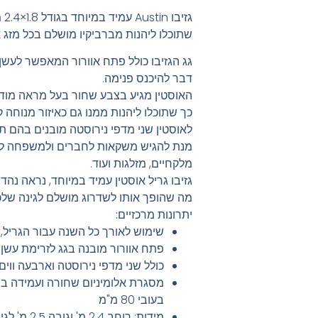
גז
שתוכלו ליהנות מברביקיו מושלם בכל מזג או
גג הגזיבו כולל פתח אוורור המאפשר לעש
דבר להיכנס פנימה.
כך שתוכלו ליהנות ממנו גם כאיזור מנוחה קטן
לאוסטין שני מדפי נירוסטה מובנים בהם תוכ
מנת להגיש משקאות לחברים ולמשפחה לצד ו
מלקחיים, מזלגות ועוד.
גזיבו גריל אוסטין עמיד במיוחד, נראה נהד
מה שהופך אותו לשדרוג מושלם לגינה שלכ
יתרונות מרכזיים:
שימוש לאורך כל השנה עבור הגריל, 
פתח אוורור מובנה בגג לזרימת עשן ו
כולל שני מדפי נירוסטה וארבעה ווים
מסגרת אלומיניום שחורה ועמידה בפנ
בעובי 80 מ"מ
מידות: רוחב 2.4 מ' וגובה 2.5 מ' לגישה נוחה