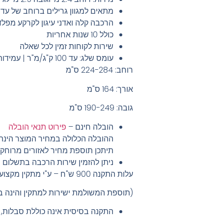
מתאים למגוון גרילים ברוחב של עד 2.4 מ'
הרכבה קלה ואדני עיגון לקרקע מפלד
כולל 10 שנות אחריות
שירות לקוחות זמין לכל שאלה
עומס שלג: עד 100 ק"ג/מ"ר | עמידות רוח: עד 105 קמ"ש.
רוחב: 224-284 ס"מ
אורך: 164 ס"מ
גובה: 190-249 ס"מ
הובלה חינם
–
פירוט תנאי הובלה
ההובלה הכלולה במחיר המוצר הינה
תיתכן תוספת מחיר לאזורים מרוחקי
ניתן להזמין שירות הרכבה בתשלום
עלות התקנה 900 ש"ח – ע"י מתקין מקצועי
(תוספת המשולמת ישירות למתקין והינה ב
התקנה בסיסית אינה כוללת סבלות, 