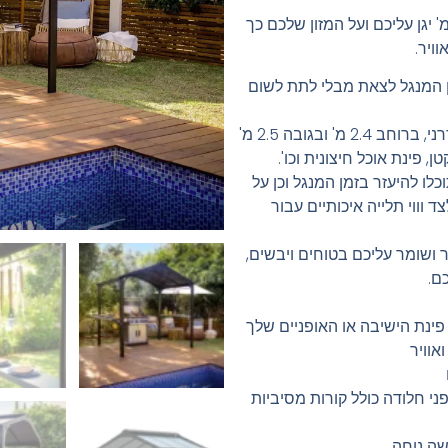
יבו Austin עמיד במיוחד בגודל 1.8×2.4 מ' יגן עליכם ועל המזון שלכם כך
ויר.
ן המנגל לצאת מבלי לתת לשום
האוסטין מגיע בצבע שחור בעל מראה מודרני, ברוחב 2.4 מ' ובגובה 2.5 מ'
, פינת אוכל חיצונית וכו'.
לו להיעזר בזמן המנגל וכן על
ווי תלייה איכותיים עבור
ר ושומר עליכם בטוחים ויבשים,
ם.
פינת הישיבה או האופניים שלך
אוויר
י חלודה כולל קורות מסיביות