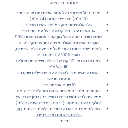
יתרונות מרכזיים:
מבנה גדול ואיכותי בעל עמוד אלומיניום עבה ביותר
(18 ס"מ) ופרופילי קורות (24 ס"מ).
שלד אלומיניום חזק במיוחד שאינו מחליד.
גג הגזיבו עשוי פוליקרבונט בעל עמידות בפני
טמפרטורה גבוהה ובעל גוון אפור אטום החוסם 99%
מקרינה אולטרה סגולה מזיקה ומניעת נזקי דהייה.
לוחות פוליקרבונט בעובי 6 מ"מ כמעט בלתי שבירים,
מוגני 100% UV ומבודדים.
עמידות רוח עד 110 קמ"ש | יכולת נשיאה מקסימלית
110 ק"ג/מ"ר.
המבנה מגיע מוכן להרכבה עם פרופילים שנקדחו
ונחתכו מראש.
10 שנות אחריות יצרן.
ההתקנה מחייבת משטח שטוח ומפולס לבנייה. אנו
ממליצים להשתמש בבסיס מוצק כגון בטון או דק עץ.
*חלקים לעיגון המחסן (ברגים ודיבלים אינם כלולים).
מסילות מובנות כהכנה לתליית וילונות ורשתות.
סט
וילונות ורשתות נמכר בנפרד
.
מידות: