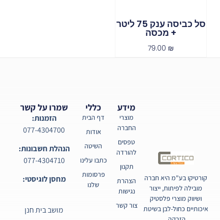
סל כביסה ענק 75 ליטר
+ מכסה
79.00
₪
מידע
כללי
שמרו על קשר
מוצרי
דף הבית
הזמנות:
החברה
077-4304700
אודות
טפסים
השיטה
הנהלת חשבונות:
להורדה
077-4304710
כתבו עלינו
תקנון
פרסומות
קורטיקו בע"מ היא חברה
מחסן לוגיסטי:
הצהרת
שלנו
מובילה לפיתוח, ייצור
נגישות
ושיווק מוצרי פלסטיק
צור קשר
איכותיים כחול-לבן בשיטת
מושב בית חנן
הזרקה.