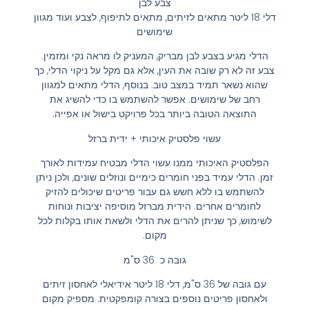
צבע לבן
דלי 18 ליטר מתאים לזיתים, מתאים לתיפוף, לצבע ועוד מגוון
שימושים
הדלי מגיע בצבע לבן מבריק, המעניק לו מראה נקי ומזמין.
צבע זה לא רק שובה את העין, אלא גם מקל על ניקוי הדלי, כך
שהוא נשאר תמיד במצב טוב. בנוסף, הדלי מתאים למגוון
רחב של שימושים. אפשר להשתמש בו כדי להשיג את
התוצאה הטובה ביותר בכל פרויקט בישול או אפייה.
עשוי פלסטיק איכותי + ידית ברזל
הפלסטיק האיכותי ממנו עשוי הדלי מבטיח עמידות לאורך
זמן. הדלי עמיד בפני חומרים כימיים ונוזלים שונים, ולכן ניתן
להשתמש בו ללא חשש גם עבור פריטים שיכולים להזיק
לחומרים אחרים. הידית מברזל מוסיפה יציבות ונוחות
לשימוש, כך שניתן להרים את הדלי ולשאת אותו בקלות לכל
מקום.
גובה כ 36 ס"מ
עם גובה של 36 ס"מ, דלי 18 ליטר אידיאלי לאחסון זיתים
ולאחסון פריטים נוספים בצורה קומפקטית. מספיק מקום