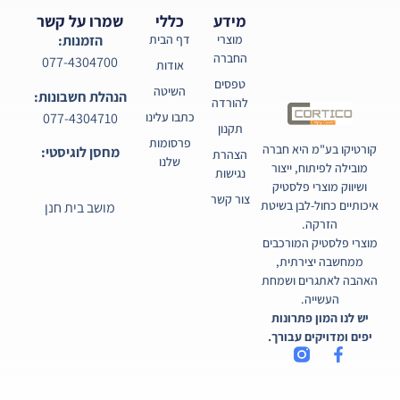
מידע
כללי
שמרו על קשר
מוצרי
דף הבית
הזמנות:
החברה
077-4304700
אודות
טפסים
השיטה
הנהלת חשבונות:
להורדה
077-4304710
כתבו עלינו
תקנון
פרסומות
קורטיקו בע"מ היא חברה
מחסן לוגיסטי:
הצהרת
שלנו
מובילה לפיתוח, ייצור
נגישות
ושיווק מוצרי פלסטיק
צור קשר
איכותיים כחול-לבן בשיטת
מושב בית חנן
הזרקה.
מוצרי פלסטיק המורכבים
ממחשבה יצירתית,
האהבה לאתגרים ושמחת
העשייה.
יש לנו המון פתרונות
יפים ומדויקים עבורך.