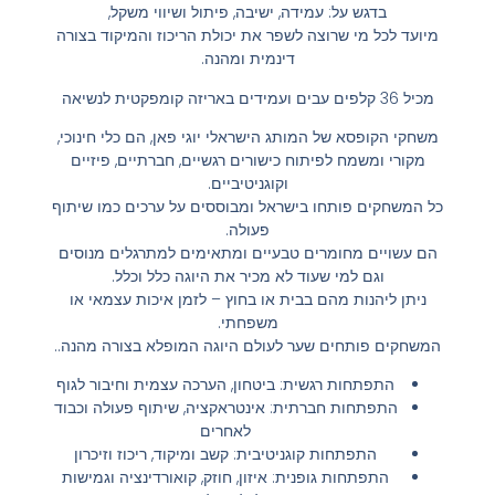
בדגש על: עמידה, ישיבה, פיתול ושיווי משקל,
מיועד לכל מי שרוצה לשפר את יכולת הריכוז והמיקוד בצורה
דינמית ומהנה.
מכיל 36 קלפים עבים ועמידים באריזה קומפקטית לנשיאה
משחקי הקופסא של המותג הישראלי יוגי פאן, הם כלי חינוכי,
מקורי ומשמח לפיתוח כישורים רגשיים, חברתיים, פיזיים
וקוגניטיביים.
כל המשחקים פותחו בישראל ומבוססים על ערכים כמו שיתוף
פעולה.
הם עשויים מחומרים טבעיים ומתאימים למתרגלים מנוסים
וגם למי שעוד לא מכיר את היוגה כלל וכלל.
ניתן ליהנות מהם בבית או בחוץ – לזמן איכות עצמאי או
משפחתי.
המשחקים פותחים שער לעולם היוגה המופלא בצורה מהנה..
התפתחות רגשית: ביטחון, הערכה עצמית וחיבור לגוף
התפתחות חברתית: אינטראקציה, שיתוף פעולה וכבוד
לאחרים
התפתחות קוגניטיבית: קשב ומיקוד, ריכוז וזיכרון
התפתחות גופנית: איזון, חוזק, קואורדינציה וגמישות