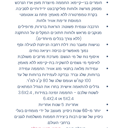
חומרים בני-קיימא
:
החממה מיוצרת מעץ ארז הנרכש
מספק מורשה ולוחות פוליקרבונט ידידותיים לסביבה.
בקרת טמפרטורה ללא מאמץ
:
פתח גג אוטומטי
המווסת זרימת אוויר ולחות.
הרכבה עצמית פשוטה
:
הוראות ברורות, פרופילים
מנוקבים מראש ולוחות חתוכים המקלים על ההתקנה
(ללא צורך בכלים מיוחדים).
נגישות ומעבר נוח
:
דלת רחבה הניתנת לנעילה וסף
נמוך מאפשרים כניסה ויציאה נוחים.
איסוף נוח של מי הגשם
:
מערכת מרזבים משולבת
לאיסוף מי גשמים להשקיה בת-קיימא ללא מאמץ.
עמידות מלאה בתנאי מזג אוויר
:
החממה עמידה
ברוחות, שלג וברד. נבדקה לעמידות ברוחות של עד
100 קמ"ש ועומס שלג של 80 ק"ג למ"ר.
גדלים להתאמה אישית
:
בחרו את הגודל המתאים
לשטח שלכם – החממה זמינה במידות 3.6X2.4 ,
5X2.4 או 6.4X2.4
אחריות
:
5 שנות אחריות
יותר מ-60 שנות ניסיון
:
מעוצב על ידי מומחים בעלי
ניסיון של שנים רבות ביצירת חממות מושלמות לגננים
ברחבי העולם.