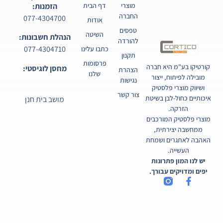
מוצרי
דף הבית
הזמנות:
החברה
077-4304700
אודות
טפסים
השיטה
הנהלת חשבונות:
להורדה
077-4304710
כתבו עלינו
תקנון
פרסומות
קורטיקו בע"מ היא חברה
מחסן לוגיסטי:
הצהרת
שלנו
מובילה לפיתוח, ייצור
נגישות
ושיווק מוצרי פלסטיק
צור קשר
איכותיים כחול-לבן בשיטת
מושב בית חנן
הזרקה.
מוצרי פלסטיק המורכבים
ממחשבה יצירתית,
האהבה לאתגרים ושמחת
העשייה.
יש לנו המון פתרונות
יפים ומדויקים עבורך.