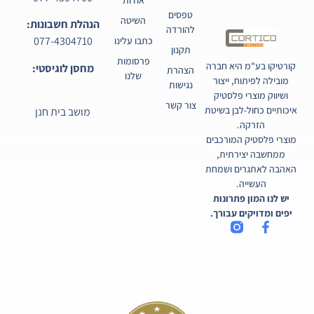
טפסים
השיטה
הנהלת חשבונות:
להורדה
077-4304710
כתבו עלינו
תקנון
פרסומות
קורטיקו בע"מ היא חברה
מחסן לוגיסטי:
הצהרת
שלנו
מובילה לפיתוח, ייצור
נגישות
ושיווק מוצרי פלסטיק
צור קשר
איכותיים כחול-לבן בשיטת
מושב בית חנן
הזרקה.
מוצרי פלסטיק המורכבים
ממחשבה יצירתית,
האהבה לאתגרים ושמחת
העשייה.
יש לנו המון פתרונות
יפים ומדויקים עבורך.