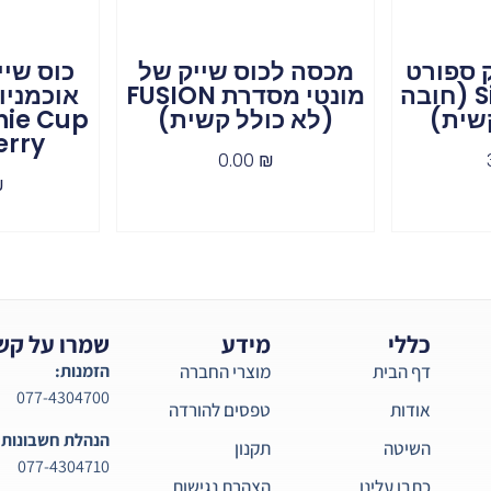
 ספורט
מכסה לכוס שייק של
כוס שיי
עם פיה Sipper (חובה
מונטי מסדרת FUSION
שית)
(לא כולל קשית)
hie Cup
erry
0.00
₪
₪
כללי
מידע
שמרו על קש
דף הבית
מוצרי החברה
הזמנות:
077-4304700
אודות
טפסים להורדה
הנהלת חשבונות:
השיטה
תקנון
077-4304710
כתבו עלינו
הצהרת נגישות