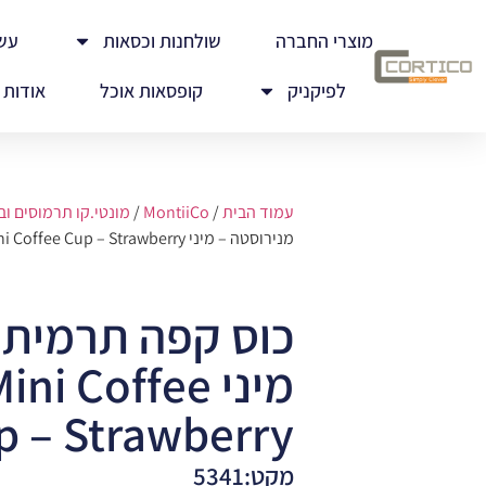
מוצרי החברה
שולחנות וכסאות
עש
לפיקניק
קופסאות אוכל
אודות
עמוד הבית
/
MontiiCo
/
מונטי.קו תרמוסים וב
מנירוסטה – מיני MontiiCo Mini Coffee Cup – Strawberry
כוס קפה תרמית 
מיני i Coffee
p – Strawberry
מקט:5341