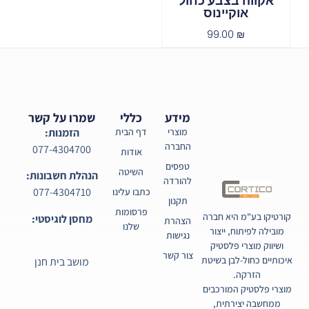
אקווה בצבע כחול
אוקיינוס
99.00
₪
מידע
כללי
שמרו על קשר
מוצרי
דף הבית
הזמנות:
החברה
077-4304700
אודות
טפסים
השיטה
הנהלת חשבונות:
להורדה
077-4304710
כתבו עלינו
תקנון
פרסומות
קורטיקו בע"מ היא חברה
מחסן לוגיסטי:
הצהרת
שלנו
מובילה לפיתוח, ייצור
נגישות
ושיווק מוצרי פלסטיק
צור קשר
איכותיים כחול-לבן בשיטת
מושב בית חנן
הזרקה.
מוצרי פלסטיק המורכבים
ממחשבה יצירתית,