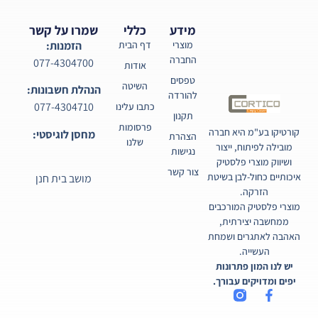
מידע
כללי
שמרו על קשר
מוצרי
דף הבית
הזמנות:
החברה
077-4304700
אודות
טפסים
השיטה
הנהלת חשבונות:
להורדה
077-4304710
כתבו עלינו
תקנון
פרסומות
קורטיקו בע"מ היא חברה
מחסן לוגיסטי:
הצהרת
שלנו
מובילה לפיתוח, ייצור
נגישות
ושיווק מוצרי פלסטיק
צור קשר
איכותיים כחול-לבן בשיטת
מושב בית חנן
הזרקה.
מוצרי פלסטיק המורכבים
ממחשבה יצירתית,
האהבה לאתגרים ושמחת
העשייה.
יש לנו המון פתרונות
יפים ומדויקים עבורך.