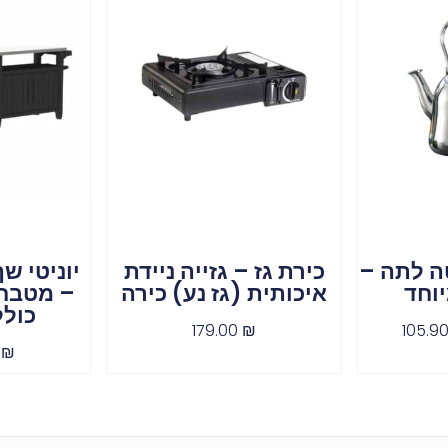
ה לתה –
כירת גז – גזייה ניידת
יוחד
איכותית (גז נע) כירה
– מטבח 
כולל
179.00
₪
105.9
0
₪