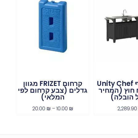
יוניטי שף Unity Chef
קרחום FRIZET מגוון
חוץ (המחיר
גדלים (צבע קרחום לפי
 הובלה)
המלאי)
20.00
₪
–
10.00
₪
2,289.9