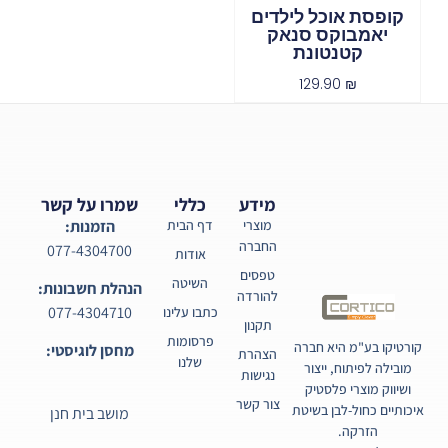
קופסת אוכל לילדים
יאמבוקס סנאק
קטנטונת
129.90
₪
מידע
כללי
שמרו על קשר
מוצרי
דף הבית
הזמנות:
החברה
077-4304700
אודות
טפסים
השיטה
הנהלת חשבונות:
להורדה
077-4304710
כתבו עלינו
תקנון
פרסומות
קורטיקו בע"מ היא חברה
מחסן לוגיסטי:
הצהרת
שלנו
מובילה לפיתוח, ייצור
נגישות
ושיווק מוצרי פלסטיק
צור קשר
איכותיים כחול-לבן בשיטת
מושב בית חנן
הזרקה.