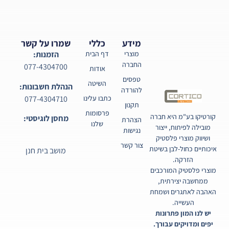
מידע
כללי
שמרו על קשר
מוצרי
דף הבית
הזמנות:
החברה
077-4304700
אודות
טפסים
השיטה
הנהלת חשבונות:
להורדה
077-4304710
כתבו עלינו
תקנון
פרסומות
קורטיקו בע"מ היא חברה
מחסן לוגיסטי:
הצהרת
שלנו
מובילה לפיתוח, ייצור
נגישות
ושיווק מוצרי פלסטיק
צור קשר
איכותיים כחול-לבן בשיטת
מושב בית חנן
הזרקה.
מוצרי פלסטיק המורכבים
ממחשבה יצירתית,
האהבה לאתגרים ושמחת
העשייה.
יש לנו המון פתרונות
יפים ומדויקים עבורך.