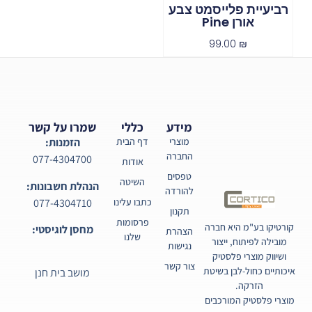
רביעיית פלייסמט צבע
אורן Pine
99.00
₪
מידע
כללי
שמרו על קשר
מוצרי
דף הבית
הזמנות:
החברה
077-4304700
אודות
טפסים
השיטה
הנהלת חשבונות:
להורדה
077-4304710
כתבו עלינו
תקנון
פרסומות
קורטיקו בע"מ היא חברה
מחסן לוגיסטי:
הצהרת
שלנו
מובילה לפיתוח, ייצור
נגישות
ושיווק מוצרי פלסטיק
צור קשר
איכותיים כחול-לבן בשיטת
מושב בית חנן
הזרקה.
מוצרי פלסטיק המורכבים