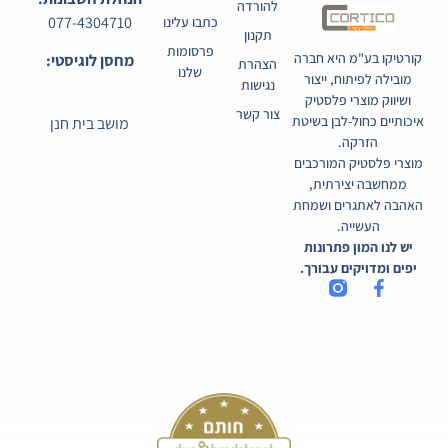
להורדה
077-4304710
כתבו עלינו
תקנון
פרסומות
קורטיקו בע"מ היא חברה
מחסן לוגיסטי:
הצהרת
שלנו
מובילה לפיתוח, ייצור
נגישות
ושיווק מוצרי פלסטיק
צור קשר
איכותיים כחול-לבן בשיטת
מושב בית חנן
הזרקה.
מוצרי פלסטיק המורכבים
ממחשבה יצירתית,
האהבה לאתגרים ושמחת
העשייה.
יש לנו המון פתרונות
יפים ומדויקים עבורך.