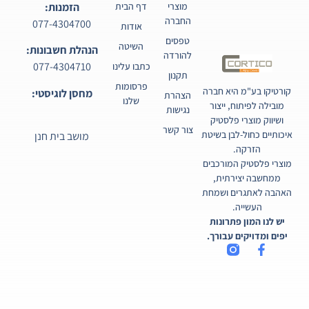
מוצרי
דף הבית
הזמנות:
החברה
077-4304700
אודות
טפסים
השיטה
הנהלת חשבונות:
להורדה
077-4304710
כתבו עלינו
תקנון
פרסומות
קורטיקו בע"מ היא חברה
מחסן לוגיסטי:
הצהרת
שלנו
מובילה לפיתוח, ייצור
נגישות
ושיווק מוצרי פלסטיק
צור קשר
איכותיים כחול-לבן בשיטת
מושב בית חנן
הזרקה.
מוצרי פלסטיק המורכבים
ממחשבה יצירתית,
האהבה לאתגרים ושמחת
העשייה.
יש לנו המון פתרונות
יפים ומדויקים עבורך.