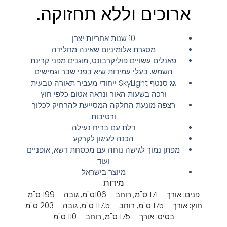
ארוכים וללא תחזוקה.
10 שנות אחריות יצרן
מסגרת אלומיניום שאינה מחלידה
פאנלים עשויים פוליקרבונט, מוגנים מפני קרינת
השמש, בעלי עמידות שיא בפני שבר וגמישים
גג סנטף SkyLight ייחודי מעביר תאורה טבעית
ורכה בשעות האור ונראה אטום כלפי חוץ
רצפה מונעת החלקה המסייעת להרחיק לכלוך
ורטיבות
דלת עם בריח נעילה
הכנה לעיגון לקרקע
מפתן נמוך לגישה נוחה עם מכסחת דשא, אופניים
ועוד
מיוצר בישראל
מידות
פנים:
אורך – 171 ס"מ,
רוחב – 106ס"מ,
גובה – 199 ס"מ
חוץ:
אורך – 175 ס"מ,
רוחב – 117.5 ס"מ,
גובה – 203 ס"מ
בסיס:
אורך – 175 ס"מ,
רוחב – 110 ס"מ