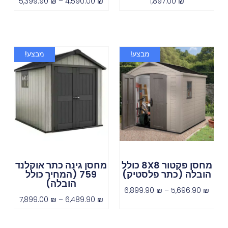
5,399.90
₪
–
4,590.00
₪
1,897.00
₪
מבצע!
מבצע!
מחסן פקטור 8X8 כולל
מחסן גינה כתר אוקלנד
הובלה (כתר פלסטיק)
759 (המחיר כולל
הובלה)
6,899.90
₪
–
5,696.90
₪
7,899.00
₪
–
6,489.90
₪