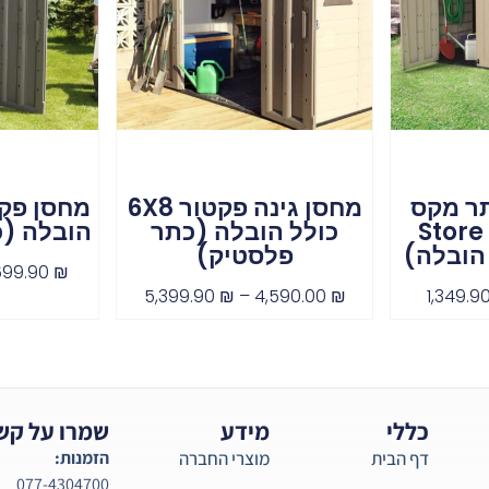
תר מקס
מחסן גינה פקטור 6X8
Store
כולל הובלה (כתר
הובלה (כ
הובלה)
פלסטיק)
699.90
₪
5,399.90
₪
–
4,590.00
₪
1,349.9
כללי
מידע
שמרו על קש
דף הבית
מוצרי החברה
הזמנות:
077-4304700