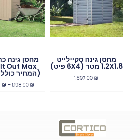
מחסן גינה סקיילייט
מחסן גינה כ
1.2X1.8 מטר (6X4 פיט)
 It Out Max
(המחיר כולל 
1,897.00
₪
0
₪
–
1,198.90
₪