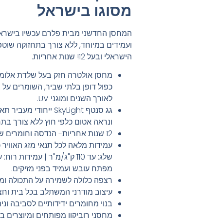
מסוגו בישראל
המחסן החדשני מבית פלרם עכשיו בישראל
ועמידים במיוחד, ללא צורך בתחזוקה שוטפת
הישראלי ובעל 12! שנות אחריות.
מחסן אולטרה חזק בעל שלדת אלומינ
כפול דופן בלתי שביר, השומרים על
לאורך השנים ומוגני UV.
גג סנטף SkyLight ייחו
ונראה אטום כלפי חוץ ללא צורך בת
12 שנות אחריות- הנדסה וחומרים שפותחו לשימוש במשך שנים רבות
עמידות מלאה לכל תנאי מזג האוויר 
מפתח עובש ועמיד בפני מזיקים.
רצפה כלולה לשמירה על התכולה ומפ
עיצוב מודרני המשתלב בכל בית וחצ
בנוי מחומרים ידידותיים לסביבה וני
מחסני רוביקון מפותחים ומיוצרים ב