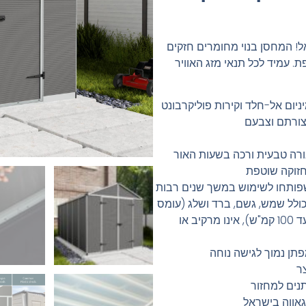
! המחסן בנוי מחומרים חזקים
. עמיד לכל תנאי מזג האוויר
יום אל-חלד וקירות פוליקרבונט
 צורתם וצבעם
די מעביר תאורה טבעית ורכה בשעות האור
חזוקה שוטפת
כולל שמש, גשם, ברד ושלג (עומס
שלג: עד 110 ק"ג/מ"ר | עמידות רוח: עד 100 קמ"ש), אינו מרקיב או
תן נמוך לגישה נוחה
ר
תנים למחזור
גאווה בישראל