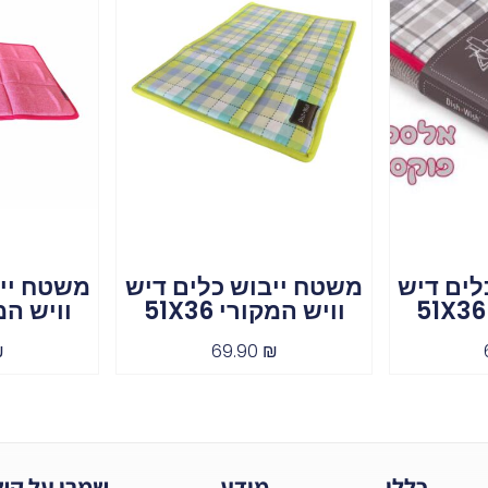
לים דיש
משטח ייבוש כלים דיש
משטח ייב
וויש המקורי 51X36
וויש המקור
₪
69.90
₪
כללי
מידע
שמרו על קש