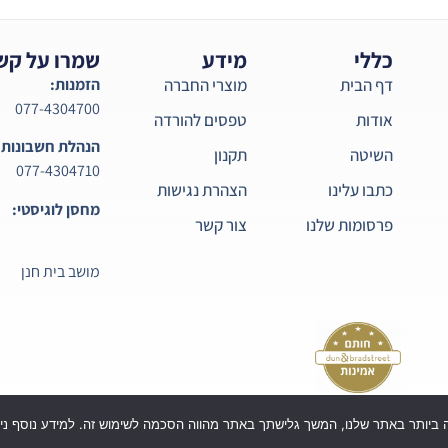
כללי
מידע
שמרו על קש
דף הבית
מוצרי החברה
הזמנות:
077-4304700
אודות
טפסים להורדה
הנהלת חשבונות:
השיטה
תקנון
077-4304710
כתבו עלינו
הצהרת נגישות
מחסן לוגיסטי:
פרסומות שלנו
צור קשר
מושב בית חנן
כל הזכויות שמורות לקורטיקו בע"מ ©
| Powered by Webi Digital