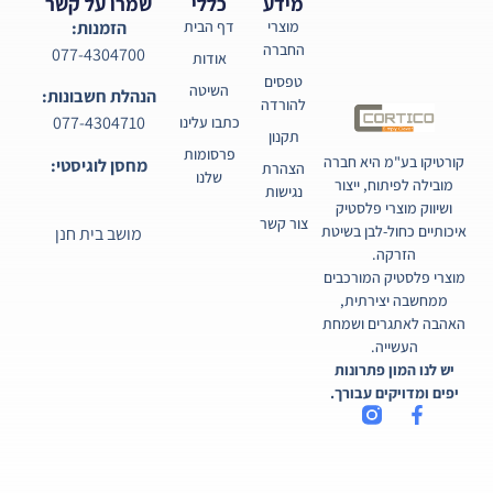
מידע
כללי
שמרו על קשר
מוצרי
דף הבית
הזמנות:
החברה
077-4304700
אודות
טפסים
השיטה
הנהלת חשבונות:
להורדה
077-4304710
כתבו עלינו
תקנון
פרסומות
קורטיקו בע"מ היא חברה
מחסן לוגיסטי:
הצהרת
שלנו
מובילה לפיתוח, ייצור
נגישות
ושיווק מוצרי פלסטיק
צור קשר
איכותיים כחול-לבן בשיטת
מושב בית חנן
הזרקה.
מוצרי פלסטיק המורכבים
ממחשבה יצירתית,
האהבה לאתגרים ושמחת
העשייה.
יש לנו המון פתרונות
יפים ומדויקים עבורך.