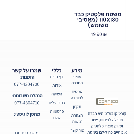
משטח פלסטיק כבד
110X130 (מאסיבי
משומש)
149.90
₪
מידע
כללי
שמרו על קשר
מוצרי
דף הבית
הזמנות:
החברה
077-4304700
אודות
טפסים
השיטה
הנהלת חשבונות:
להורדה
077-4304710
כתבו עלינו
תקנון
פרסומות
קורטיקו בע"מ היא חברה
מחסן לוגיסטי:
הצהרת
שלנו
מובילה לפיתוח, ייצור
נגישות
ושיווק מוצרי פלסטיק
צור קשר
איכותיים כחול-לבן בשיטת
מושב בית חנן